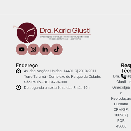
Endereço
Con
Res
Téc
Av. das Nações Unidas, 14401 Cj 2010/2011 -
(
Dra. Karla
Torre Tarumã - Complexo do Parque da Cidade,
9
Giusti
São Paulo - SP, 04794-000
Ginecolgia
De segunda a sexta-feira das 8h às 19h.
e
Reprodução
Humana
CRM/SP:
100967 |
RQE:
45606