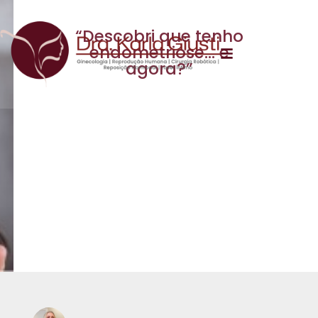
“Descobri que tenho
endometriose… e
agora?”